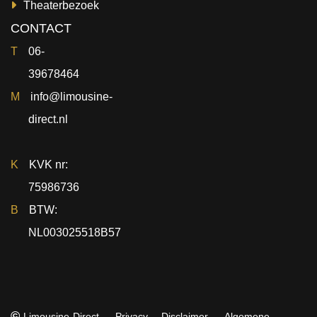
Theaterbezoek
CONTACT
T
06-
39678464
M
info@limousine-
direct.nl
K
KVK nr:
75986736
B
BTW:
NL003025518B57
info@limousine-direct.nl
©
Limousine-Direct
Privacy
Disclaimer
Algemene