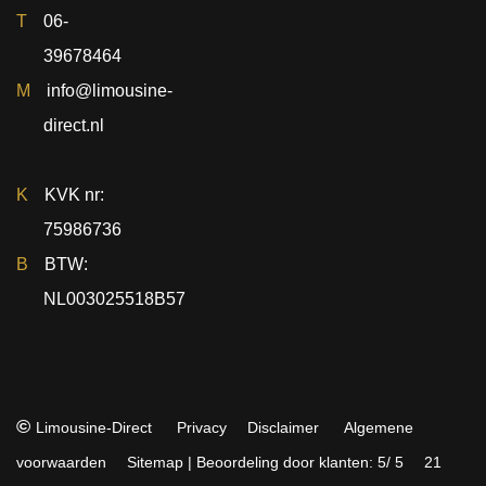
T
06-
39678464
M
info@limousine-
direct.nl
K
KVK nr:
75986736
B
BTW:
NL003025518B57
info@limousine-direct.nl
©
Limousine-Direct
Privacy
Disclaimer
Algemene
voorwaarden
Sitemap
|
Beoordeling
door klanten:
5
/
5
21
06-28668240