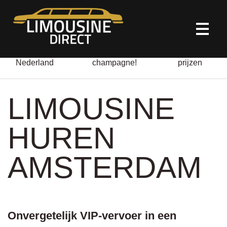
HOME
Door heel
Altijd gratis
All-in
Nederland
champagne!
prijzen
LIMOUSINE VERHUUR
LIMOUSINE
ONZE DIENSTEN
HUREN
OVER ONS
AMSTERDAM
CONTACT
Onvergetelijk VIP-vervoer in een