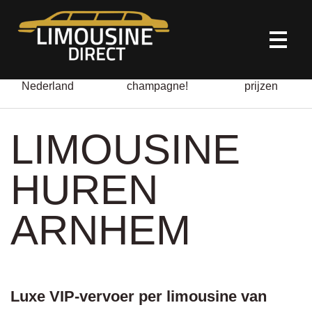
HOME
Door heel
Altijd gratis
All-in
Nederland
champagne!
prijzen
LIMOUSINE VERHUUR
LIMOUSINE
ONZE DIENSTEN
HUREN
OVER ONS
ARNHEM
CONTACT
Luxe VIP-vervoer per limousine van