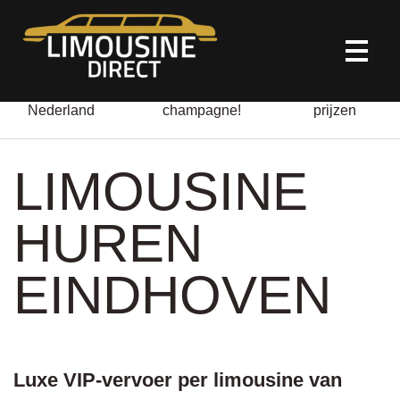
HOME
Door heel
Altijd gratis
All-in
Nederland
champagne!
prijzen
LIMOUSINE VERHUUR
LIMOUSINE
ONZE DIENSTEN
HUREN
OVER ONS
EINDHOVEN
CONTACT
Luxe VIP-vervoer per limousine van