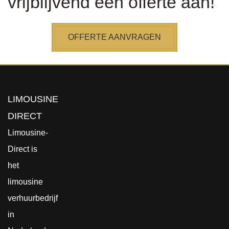
vrijblijvend een offerte aan!
OFFERTE AANVRAGEN
LIMOUSINE
DIRECT
Limousine-
Direct is
het
limousine
verhuurbedrijf
in