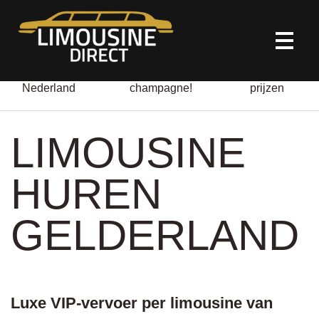
HOME
Door heel
Altijd gratis
All-in
Nederland
champagne!
prijzen
LIMOUSINE VERHUUR
LIMOUSINE
ONZE DIENSTEN
HUREN
OVER ONS
GELDERLAND
CONTACT
Luxe VIP-vervoer per limousine van