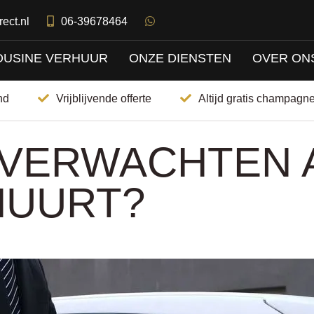
ect.nl
06-39678464
OUSINE VERHUUR
ONZE DIENSTEN
OVER ON
HOME
nd
Vrijblijvende offerte
Altijd gratis champagne
LIMOUSINE VERHUUR
ONZE DIENSTEN
 VERWACHTEN A
OVER ONS
HUURT?
CONTACT